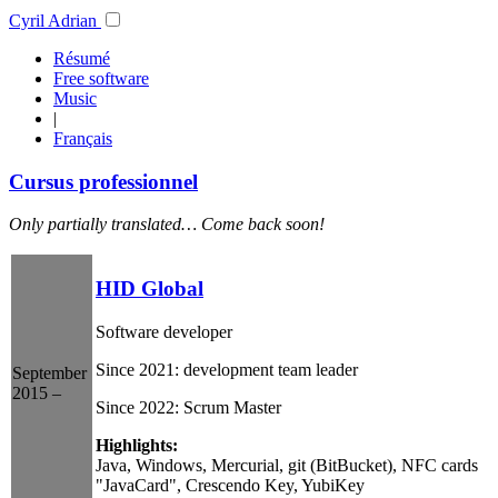
Cyril Adrian
Résumé
Free software
Music
|
Français
Cursus professionnel
Only partially translated… Come back soon!
HID Global
Software developer
Since 2021: development team leader
September
2015 –
Since 2022: Scrum Master
Highlights:
Java, Windows, Mercurial, git (BitBucket), NFC cards
"JavaCard", Crescendo Key, YubiKey