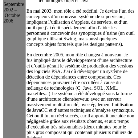
technologies objet et Java.
Septembre
2002 –
En mai 2003, mon rôle a été redéfini. Je devins l’un des
Octobre
concepteurs d’un nouveau système de supervision,
2006
impliquant l’utilisation d’applets, de servlets, et d’un
outil que j’ai écrit spécialement afin d’aider les
personnes à concevoir des synoptiques d’usine (un outil
graphique utilisant Swing, mais aussi quelques
concepts objets forts tels que les designs patterns).
En décembre 2005, mon rôle changea à nouveau. Je
fus impliqué dans le développement d’une architecture
et d’outils gérant le système de production des versions
des logiciels PSA. J’ai dû développer un système de
détection de dépendances entre composants. Ces
dépendances pouvaient être occultées à cause du
mélange de technologies (C, Java, SQL, XML,
makefiles...) Le système a été développé sous la forme
d’une architecture client/serveur, avec un serveur
massivement multi-threadé, avec également l’utilisation
de JavaCC et d’autres techniques d’analyse syntaxique.
Cet outil fut un réel succès, car il apportait une aide non
négligeable grâce aux résultats obtenus, et aux temps
d’exécution très raisonnables (deux minutes pour le
plus gros composant qui contenait plusieurs milliers de
fichiers).